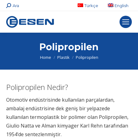
Search:
Ara
Türkçe
English
Polipropilen
You are here:
Home
Plastik
Polipropilen
Polipropilen Nedir?
Otomotiv endüstrisinde kullanılan parçalardan,
ambalaj endüstrisine dek geniş bir yelpazede
kullanılan termoplastik bir polimer olan Polipropilen,
Giulio Natta ve Alman kimyager Karl Rehn tarafından
1954’de sentezlenmiştir.