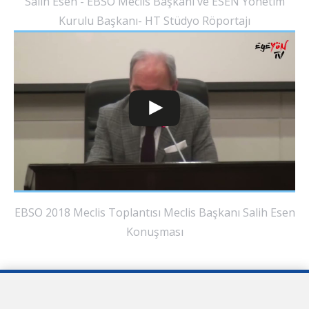
Salih Esen - EBSO Meclis Başkanı ve ESEN Yönetim
Kurulu Başkanı- HT Stüdyo Röportajı
EBSO 2018 Meclis Toplantısı Meclis Başkanı Salih Esen
Konuşması