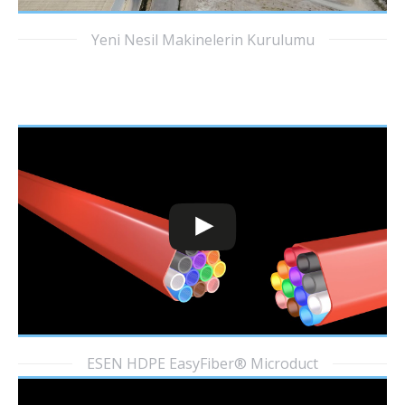
Yeni Nesil Makinelerin Kurulumu
ESEN HDPE EasyFiber® Microduct