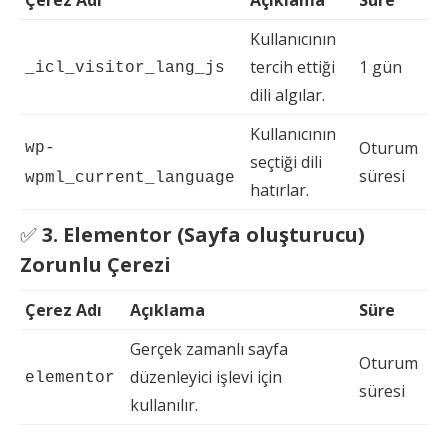
Çerez Adı
Açıklama
Süre
Kullanıcının
tercih ettiği
1 gün
_icl_visitor_lang_js
dili algılar.
Kullanıcının
Oturum
wp-
seçtiği dili
süresi
wpml_current_language
hatırlar.
✅
3. Elementor (Sayfa oluşturucu)
Zorunlu Çerezi
Çerez Adı
Açıklama
Süre
Gerçek zamanlı sayfa
Oturum
düzenleyici işlevi için
elementor
süresi
kullanılır.