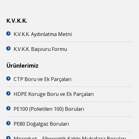
K.V.K.K.
K.V.K.K. Aydınlatma Metni
K.V.K.K. Başvuru Formu
Ürünlerimiz
CTP Boru ve Ek Parçaları
HDPE Koruge Boru ve Ek Parçaları
PE100 (Polietilen 100) Boruları
PE80 Doğalgaz Boruları
Microduct – Fiberoptik Kablo Muhafaza Boruları