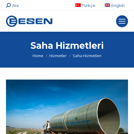
Search:
Ara
Türkçe
English
Saha Hizmetleri
You are here:
Home
Hizmetler
Saha Hizmetleri