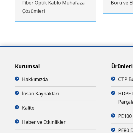
Fiber Optik Kablo Muhafaza
Boru ve E
Çözümleri
Kurumsal
Ürünler
Hakkımızda
CTP Bo
İnsan Kaynakları
HDPE 
Parçal
Kalite
PE100 
Haber ve Etkinlikler
PE80 D