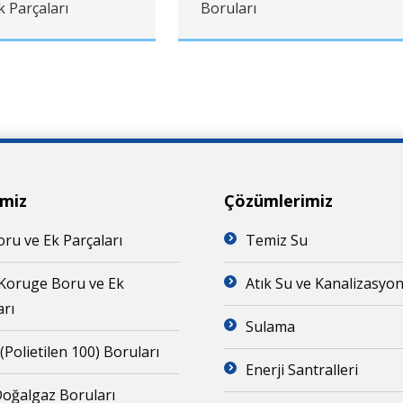
k Parçaları
Boruları
imiz
Çözümlerimiz
ru ve Ek Parçaları
Temiz Su
Koruge Boru ve Ek
Atık Su ve Kanalizasyo
arı
Sulama
(Polietilen 100) Boruları
Enerji Santralleri
oğalgaz Boruları