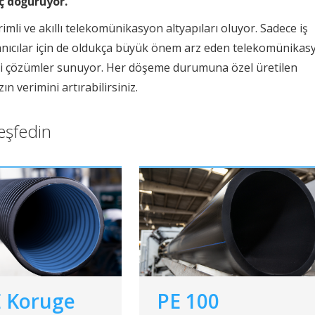
ç doğuruyor.
imli ve akıllı telekomünikasyon altyapıları oluyor. Sadece iş
llanıcılar için de oldukça büyük önem arz eden telekomünikas
tkili çözümler sunuyor. Her döşeme durumuna özel üretilen
n verimini artırabilirsiniz.
eşfedin
 Koruge
PE 100