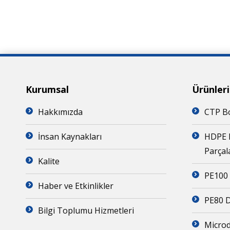
Kurumsal
Ürünler
Hakkımızda
CTP Bo
İnsan Kaynakları
HDPE 
Parçal
Kalite
PE100 
Haber ve Etkinlikler
PE80 D
Bilgi Toplumu Hizmetleri
Microd