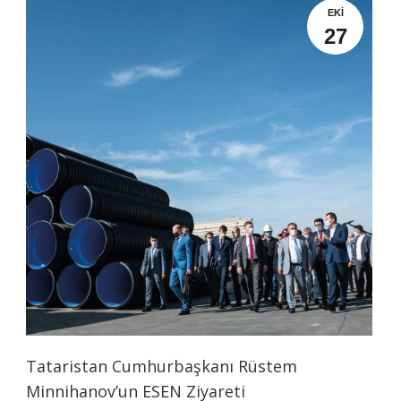
EKI
27
Tataristan Cumhurbaşkanı Rüstem
Minnihanov’un ESEN Ziyareti