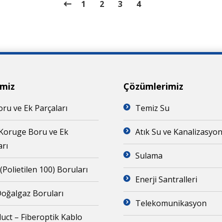
1
2
3
4
imiz
Çözümlerimiz
ru ve Ek Parçaları
Temiz Su
Koruge Boru ve Ek
Atık Su ve Kanalizasyo
arı
Sulama
(Polietilen 100) Boruları
Enerji Santralleri
oğalgaz Boruları
Telekomunikasyon
uct – Fiberoptik Kablo