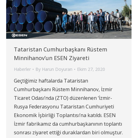
Tataristan Cumhurbaşkanı Rüstem
Minnihanov’un ESEN Ziyareti
Haberler
By
Harun Doyuran
Ekim 27, 2020
Geçtiğimiz haftalarda Tataristan
Cumhurbaşkanı Rüstem Minnihanov, İzmir
Ticaret Odası’nda (ZTO) düzenlenen ‘İzmir-
Rusya Federasyonu Tataristan Cumhuriyeti
Ekonomik İşbirliği Toplantısı’na katıldı. ESEN
İzmir fabrikamız da cumhurbaşkanının toplantı
sonrası ziyaret ettiği duraklardan biri olmuştur.