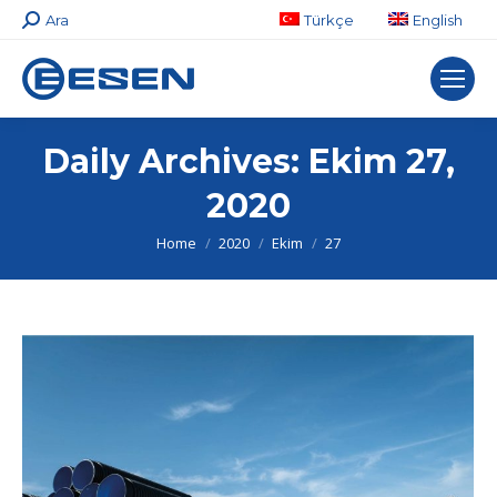
Search:
Ara
Türkçe
English
Daily Archives:
Ekim 27,
2020
You are here:
Home
2020
Ekim
27