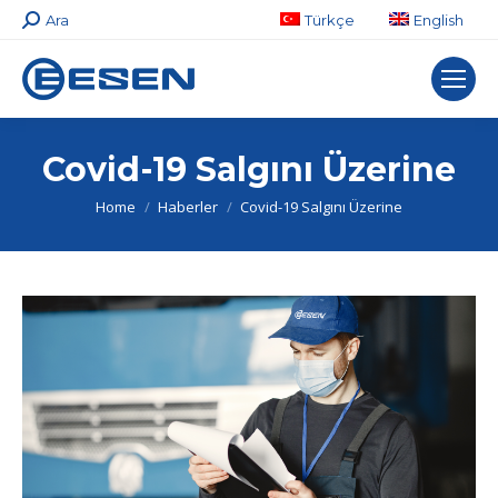
Search:
Ara
Türkçe
English
Covid-19 Salgını Üzerine
You are here:
Home
Haberler
Covid-19 Salgını Üzerine