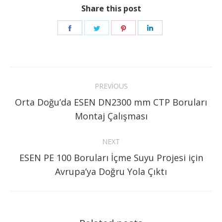
Share this post
Share
Share
Share
Share
on
on
on
on
Facebook
Twitter
Pinterest
LinkedIn
Post
PREVIOUS
navigation
Orta Doğu’da ESEN DN2300 mm CTP Boruları
Previous
Montaj Çalışması
post:
NEXT
ESEN PE 100 Boruları İçme Suyu Projesi için
Next
Avrupa’ya Doğru Yola Çıktı
post: