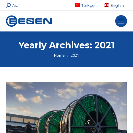
Search:
Ara
Türkçe
English
Yearly Archives:
2021
You are here:
Home
2021