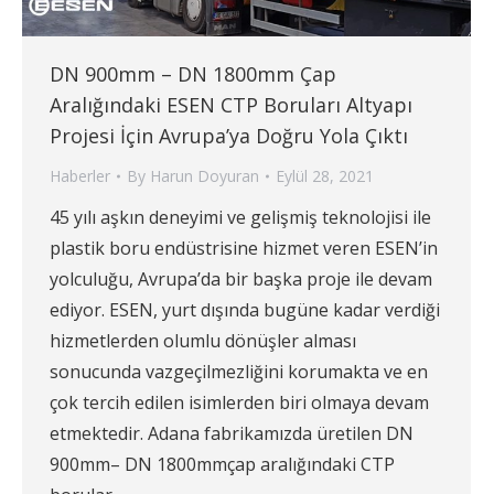
DN 900mm – DN 1800mm Çap
Aralığındaki ESEN CTP Boruları Altyapı
Projesi İçin Avrupa’ya Doğru Yola Çıktı
Haberler
By
Harun Doyuran
Eylül 28, 2021
45 yılı aşkın deneyimi ve gelişmiş teknolojisi ile
plastik boru endüstrisine hizmet veren ESEN’in
yolculuğu, Avrupa’da bir başka proje ile devam
ediyor. ESEN, yurt dışında bugüne kadar verdiği
hizmetlerden olumlu dönüşler alması
sonucunda vazgeçilmezliğini korumakta ve en
çok tercih edilen isimlerden biri olmaya devam
etmektedir. Adana fabrikamızda üretilen DN
900mm– DN 1800mmçap aralığındaki CTP