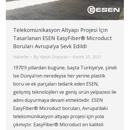
Telekomünikasyon Altyapı Projesi İçin
Tasarlanan ESEN EasyFiber® Microduct
Boruları Avrupa’ya Sevk Edildi
Haberler
By
Harun Doyuran
Kasım 25, 2021
1970’li yıllardan bugüne, başta Türkiye’ye, şimdi
ise Dünya’nın neredeyse her yerine plastik
boru ve ek parçaları tedarik eden ESEN,
gelişmiş teknolojileri ve geniş ürün yelpazesi ile
adını duyurmaya devam etmektedir. ESEN
EasyFiber® Microduct boruları, Avrupa’daki
telekomünikasyon altyapı projesi için yola
çıkmıştır. EasyFiber® Microduct en kaliteli