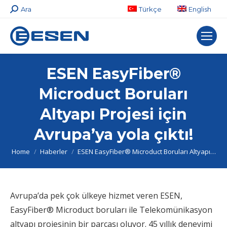
Search:
Ara
Türkçe
English
ESEN EasyFiber®
Microduct Boruları
Altyapı Projesi için
Avrupa’ya yola çıktı!
You are here:
Home
Haberler
ESEN EasyFiber® Microduct Boruları Altyapı…
Avrupa’da pek çok ülkeye hizmet veren ESEN,
EasyFiber® Microduct boruları ile Telekomünikasyon
altyapı projesinin bir parçası oluyor. 45 yıllık deneyimi