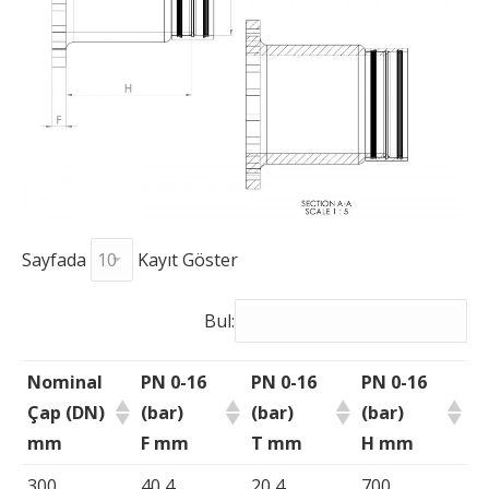
Sayfada
Kayıt Göster
Bul:
Nominal
PN 0-16
PN 0-16
PN 0-16
Çap (DN)
(bar)
(bar)
(bar)
mm
F mm
T mm
H mm
300
40,4
20,4
700