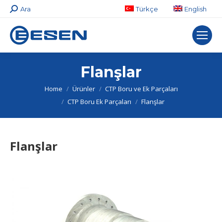
Search:
Ara
Türkçe
English
Flanşlar
You are here:
Home
Ürünler
CTP Boru ve Ek Parçaları
CTP Boru Ek Parçaları
Flanşlar
Flanşlar