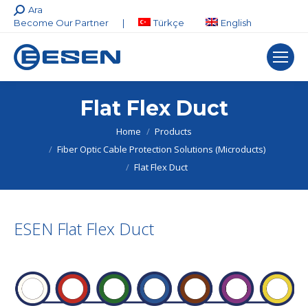
Search:
Ara
Become Our Partner
|
Türkçe
English
Flat Flex Duct
You are here:
Home
Products
Fiber Optic Cable Protection Solutions (Microducts)
Flat Flex Duct
ESEN Flat Flex Duct