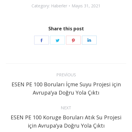
Category:
Haberler
Mayıs 31, 2021
Share this post
Share
Share
Share
Share
on
on
on
on
Facebook
Twitter
Pinterest
LinkedIn
Post
PREVIOUS
navigation
ESEN PE 100 Boruları İçme Suyu Projesi için
Previous
Avrupa’ya Doğru Yola Çıktı
post:
NEXT
ESEN PE 100 Koruge Boruları Atık Su Projesi
Next
için Avrupa’ya Doğru Yola Çıktı
post: