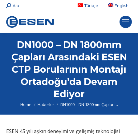
Search:
Ara
Türkçe
English
DN1000 – DN 1800mm
Çapları Arasındaki ESEN
CTP Borularının Montajı
Ortadoğu’da Devam
Ediyor
You are here:
Home
Haberler
DN1000 – DN 1800mm Çapları…
ESEN 45 yılı aşkın deneyimi ve gelişmiş teknolojisi