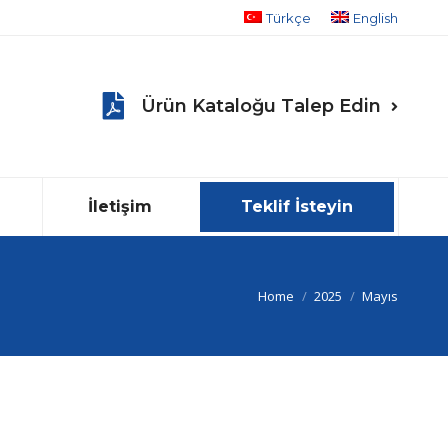
Türkçe
English
Ürün Kataloğu Talep Edin
İletişim
Teklif İsteyin
You are here:
Home
2025
Mayıs