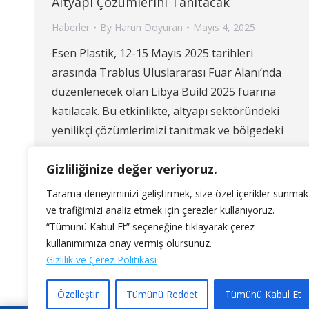
Altyapı Çözümlerini Tanıtacak
Haberler
By
Harun Doyuran
Mayıs 4, 2025
Esen Plastik, 12-15 Mayıs 2025 tarihleri
arasında Trablus Uluslararası Fuar Alanı’nda
düzenlenecek olan Libya Build 2025 fuarına
katılacak. Bu etkinlikte, altyapı sektöründeki
yenilikçi çözümlerimizi tanıtmak ve bölgedeki
iş birliklerini güçlendirmek amacıyla Hall 2’deki
Gizliliğinize değer veriyoruz.
standımızda yer alacağız. Libya Build 2025,
Kuzey Afrika’nın önde gelen inşaat ve altyapı
Tarama deneyiminizi geliştirmek, size özel içerikler sunmak
fuarlarından biri olup, bölgedeki hızlı büyüyen
ve trafiğimizi analiz etmek için çerezler kullanıyoruz.
inşaat ve kamu…
“Tümünü Kabul Et” seçeneğine tıklayarak çerez
kullanımımıza onay vermiş olursunuz.
Gizlilik ve Çerez Politikası
Özelleştir
Tümünü Reddet
Tümünü Kabul Et